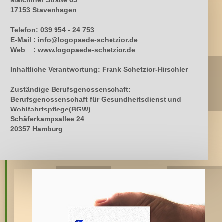
Malchiner Straße 63
17153 Stavenhagen
Telefon: 039 954 - 24 753
E-Mail : info@logopaede-schetzior.de
Web : www.logopaede-schetzior.de
Inhaltliche Verantwortung: Frank Schetzior-Hirschler
Zuständige Berufsgenossenschaft:
Berufsgenossenschaft für Gesundheitsdienst und
Wohlfahrtspflege(BGW)
Schäferkampsallee 24
20357 Hamburg